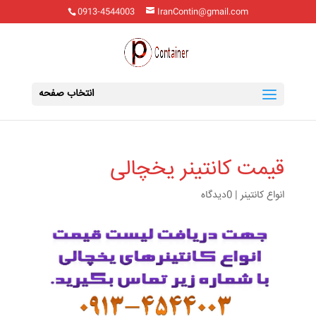
0913-4544003
IranContin@gmail.com
انتخاب صفحه
قیمت کانتینر یخچالی
انواع کانتینر
|
0دیدگاه