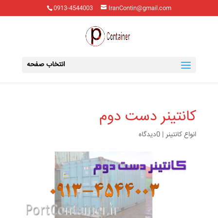
0913-4544003
IranContin@gmail.com
انتخاب صفحه
کانتینر دست دوم
انواع کانتینر
|
0دیدگاه