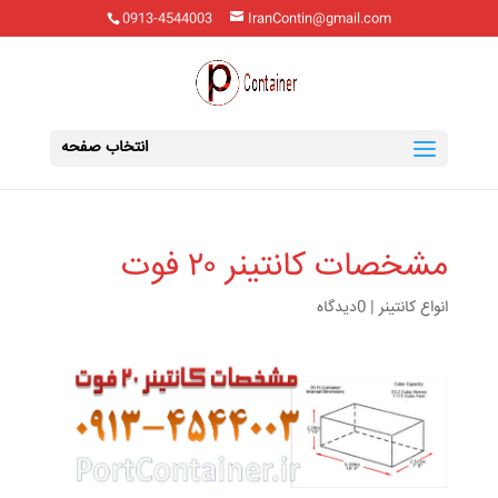
0913-4544003
IranContin@gmail.com
انتخاب صفحه
مشخصات کانتینر ۲۰ فوت
انواع کانتینر
|
0دیدگاه