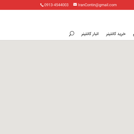
0913-4544003
IranContin@gmail.com
خرید کانتینر
انبار کانتینر