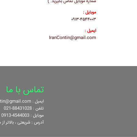
شماره موبایل تماس بگیرید. )
موبایل :
۰۹۱۳-۴۵۴۴۰۰۳
ایمیل :
IranContin@gmail.com
تماس با ما
ایمیل : IranContin@gmail.com
تلفن : 88431028-021
موبایل : 4544003-0913
آدرس : شریعتی ، بالاتر از م